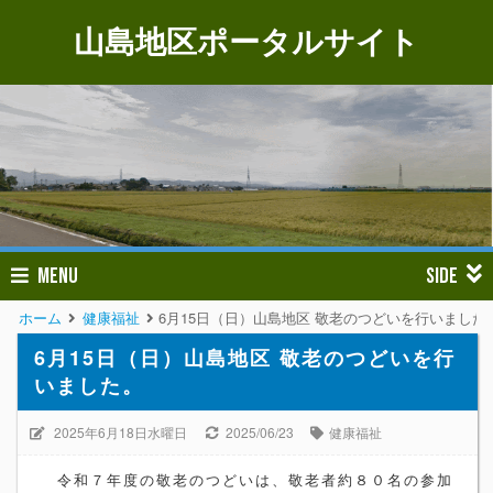
山島地区ポータルサイト
MENU
SIDE
ホーム
健康福祉
6月15日（日）山島地区 敬老のつどいを行いました
6月15日（日）山島地区 敬老のつどいを行
いました。
2025年6月18日水曜日
2025/06/23
健康福祉
令和７年度の敬老のつどいは、敬老者約８０名の参加