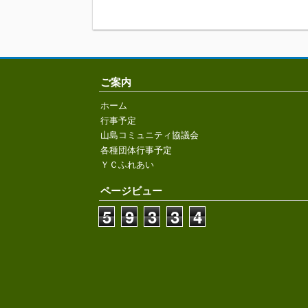
ご案内
ホーム
行事予定
山島コミュニティ協議会
各種団体行事予定
ＹＣふれあい
ページビュー
5
9
3
3
4