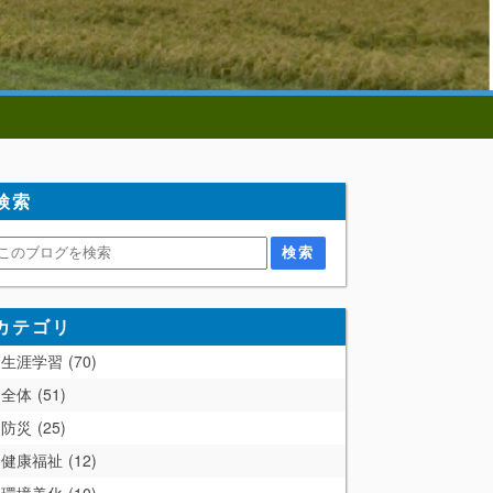
検索
カテゴリ
生涯学習
70
全体
51
防災
25
健康福祉
12
環境美化
10