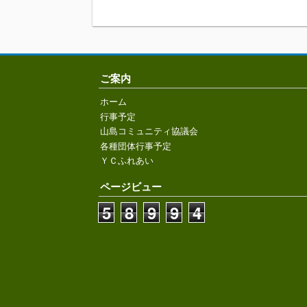
ご案内
ホーム
行事予定
山島コミュニティ協議会
各種団体行事予定
ＹＣふれあい
ページビュー
5
8
9
9
4