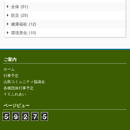
全体
51
防災
25
健康福祉
12
環境美化
10
ご案内
ホーム
行事予定
山島コミュニティ協議会
各種団体行事予定
ＹＣふれあい
ページビュー
5
9
2
7
5