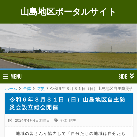
山島地区ポータルサイト
MENU
SIDE
ホーム
全体
防災
令和６年３月３１日（日）山島地区自主防災会
令和６年３月３１日（日）山島地区自主防
災会設立総会開催
2024年4月4日木曜日
全体
防災
地域の皆さんが協力して「自分たちの地域は自分たち