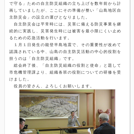
で守る」ための自主防災組織の立ち上げを数年前から計
画していましたが、ここにその準備が整い「山島地区自
主防災会」の設立の運びとなりました。
自主防災会は平常時には、災害に備える防災事業を継
続的に実践し、災害発生時には被害を最小限にくい止め
るための応急活動を行います。
１月１日発生の能登半島地震で、その重要性が改めて
認識されている中、山島の自主防災活動の中心的役割を
担うのは「自主防災組織」です。
総会終了後、「自主防災組織の役割と使命」と題して
市危機管理課より、組織各班の役割についての研修を受
けました。
役員の皆さん、よろしくお願いします。