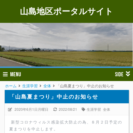
山島地区ポータルサイト
MENU
SIDE
ホーム
生涯学習
全体
「山島夏まつり」中止のお知らせ
「山島夏まつり」中止のお知らせ
2020年6月1日月曜日
2022/08/21
生涯学習
全体
新型コロナウィルス感染拡大防止の為、８月２日予定の
夏まつりを中止します。