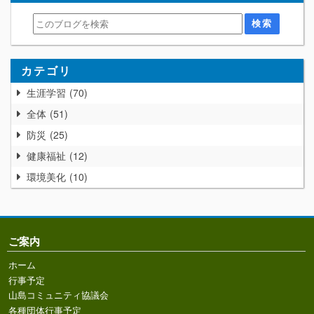
カテゴリ
生涯学習
70
全体
51
防災
25
健康福祉
12
環境美化
10
ご案内
ホーム
行事予定
山島コミュニティ協議会
各種団体行事予定